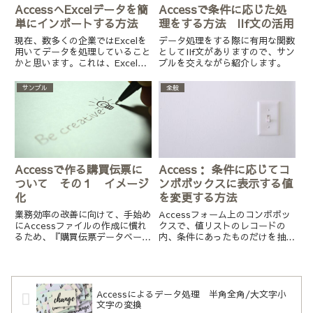
AccessへExcelデータを簡
Accessで条件に応じた処
単にインポートする方法
理をする方法 IIf文の活用
現在、数多くの企業ではExcelを
データ処理をする際に有用な関数
用いてデータを処理していること
としてIIf文がありますので、サン
かと思います。これは、Excelが
プルを交えながら紹介します。
直感的に扱いやすいという点にあ
ると思います。しかしながら、デ
サンプル
全般
ータ数が多くなるとExcelでの処
理は時間がかかり、またエラーの
要因にもなります。そこで、
Accessでデータ処理をすること
が業務効率の改善に繋がると考え
られますが、そのためには、
Accessへデータを移行する必要
Accessで作る購買伝票に
Access： 条件に応じてコ
があります。そこで今回は、
ついて その１ イメージ
ンボボックスに表示する値
AccessファイルへExcelデータ
化
を変更する方法
を簡単にインポートする方法を紹
介します。
業務効率の改善に向けて、手始め
Accessフォーム上のコンボボッ
にAccessファイルの作成に慣れ
クスで、値リストのレコードの
るため、『購買伝票データベース
内、条件にあったものだけを抽出
』 を実際に作ってみましょう！
して表示する方法を紹介します。
Accessによるデータ処理 半角全角/大文字小
文字の変換