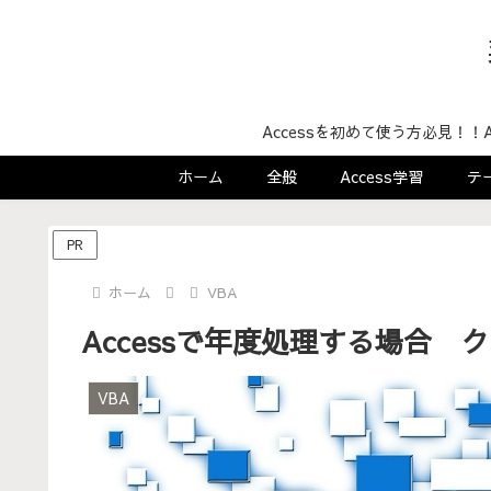
Accessを初めて使う方必見！
ホーム
全般
Access学習
テ
PR
ホーム
VBA
Accessで年度処理する場合
VBA