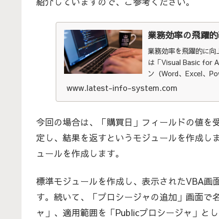
紹介していますので、ご参考ください。
業務効率の飛躍的改
業務効率を飛躍的に向上さ
は「Visual Basic fo
ン（Word、Excel、
ます。 一度VBAでソ
www.latest-info-system.com
行、自動処理できます
今回の場合は、「購買日」フィールドの値を
定し、結果を返すというモジュールを作成します
ュールを作成します。
標準モジュールを作成し、表示されたVBA画
す。続いて、「プロシージャの追加」画面で名前を「F
ャ」、適用範囲を「Publicプロシージャ」と