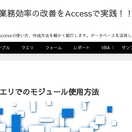
業務効率の改善をAccessで実践！
！Accessの使い方、作成方法を細かく紹介します。データベースを活
ーブル
クエリ
フォーム
レポート
VBA
サン
 クエリでのモジュール使用方法