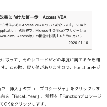
善に向けた第一歩 Access VBA
せるためにAccess VBAについて紹介します。 VBAと
r Application」の略称で、Microsoft Officeアプリケーショ
PowerPoint、Access等）の機能を拡張するために用いられ
ースコードを作成しておけば、ルーチン的な操作はVBAで実
2020.01.10
。
受け取って、そのレコードがどの年度に属するかを判
。この際、戻り値がありますので、Functionモジ
面で「挿入」タブ→「プロシージャ」をクリックしま
iscal_Year」、種類を「Functionプロシージ
してOKをクリックします。