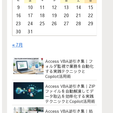
9
10
11
12
13
14
15
16
17
18
19
20
21
22
23
24
25
26
27
28
29
30
31
« 7月
Access VBA逆引き集｜フ
ォルダ監視で業務を自動化
する実践テクニックと
Copilot活用術
Access VBA逆引き集｜ZIP
ファイルを自動解凍してデ
ータ取込を効率化する実践
テクニックとCopilot活用術
Access VBA逆引き集｜処