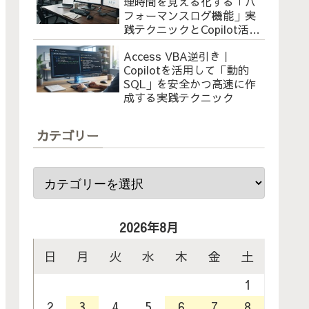
理時間を見える化する「パ
フォーマンスログ機能」実
践テクニックとCopilot活用
術
Access VBA逆引き｜
Copilotを活用して「動的
SQL」を安全かつ高速に作
成する実践テクニック
カテゴリー
2026年8月
日
月
火
水
木
金
土
1
2
3
4
5
6
7
8