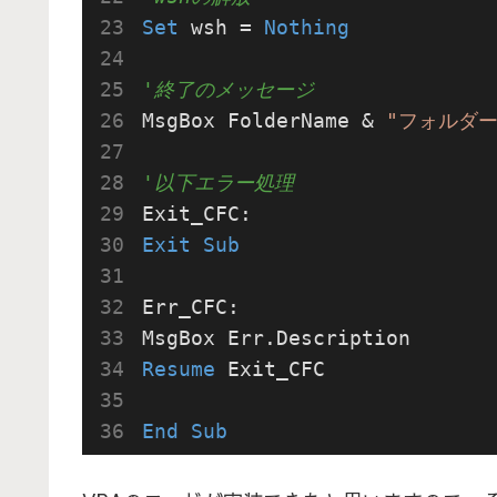
Set
 wsh = 
Nothing
'終了のメッセージ
MsgBox FolderName & 
"フォルダ
'以下エラー処理
Exit
Sub
Err_CFC:

Resume
 Exit_CFC

End
Sub