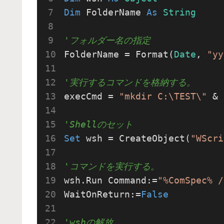
Dim
 FolderName 
As
String
'フォルダー名の指定
FolderName = Format(
Date
, 
"yy
'実行するコマンドを格納する。
execCmd = 
"mkdir C:\TEST\"
 & 
'Shellのセット
Set
 wsh = CreateObject(
"WScri
'コマンドを実行する。
wsh.Run Command:=
"%ComSpec% /
WaitOnReturn:=
False
'wshの解放