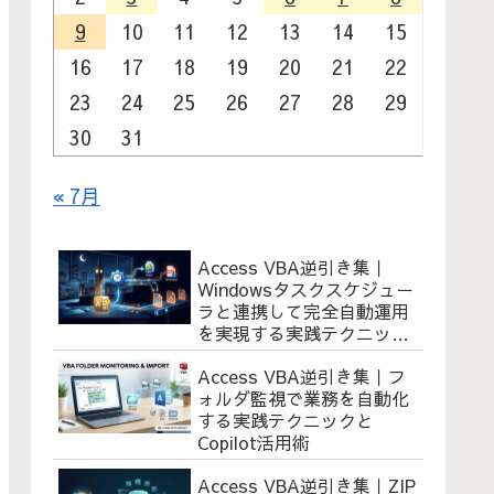
9
10
11
12
13
14
15
16
17
18
19
20
21
22
23
24
25
26
27
28
29
30
31
« 7月
Access VBA逆引き集｜
Windowsタスクスケジュー
ラと連携して完全自動運用
を実現する実践テクニック
とCopilot活用術
Access VBA逆引き集｜フ
ォルダ監視で業務を自動化
する実践テクニックと
Copilot活用術
Access VBA逆引き集｜ZIP