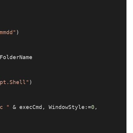
mmdd"
)

FolderName

pt.Shell"
)

c "
 & execCmd, WindowStyle:=
0
, 