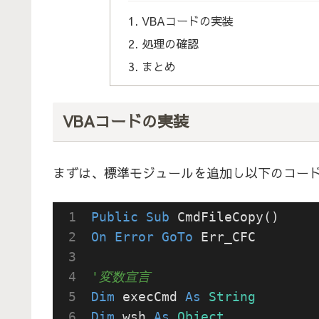
VBAコードの実装
処理の確認
まとめ
VBAコードの実装
まずは、標準モジュールを追加し以下のコー
Public
Sub
On
Error
GoTo
 Err_CFC

'変数宣言
Dim
 execCmd 
As
String
Dim
 wsh 
As
Object