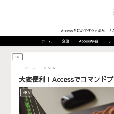
Accessを初めて使う方必見！
ホーム
全般
Access学習
テ
PR
ホーム
VBA
大変便利！Accessでコマン
VBA