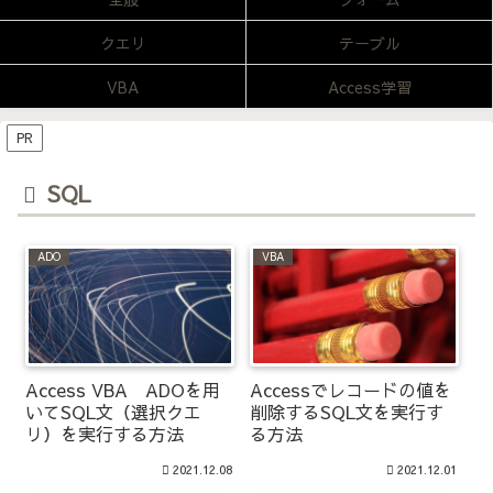
クエリ
テーブル
VBA
Access学習
PR
SQL
ADO
VBA
Accessでレコードの値を
Access VBA ADOを用
削除するSQL文を実行す
いてSQL文（選択クエ
る方法
リ）を実行する方法
2021.12.08
2021.12.01