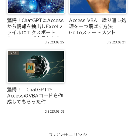
Access VBA 繰り返し処
驚愕！ChatGPTにAccess
理を一つ飛ばす方法
から情報を抽出しExcelフ
GoToステートメント
ァイルにエクスポートす
るVBAコードを尋ねた件
2023.03.25
2023.03.21
VBA
驚愕！！ChatGPTで
AccessのVBAコードを作
成してもらった件
2023.03.08
スポンサーリンク